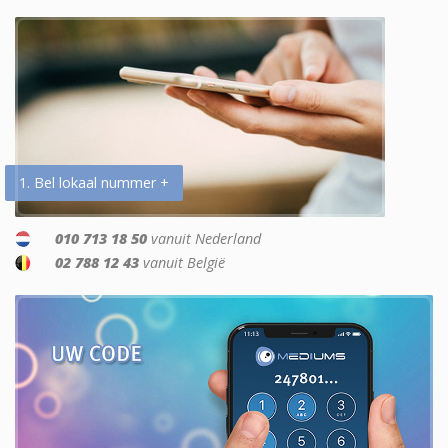
1. Bel lokaal nummer +
010 713 18 50
vanuit Nederland
02 788 12 43
vanuit België